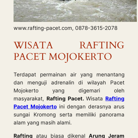
www.rafting-pacet.com, 0878-3615-2078
WISATA RAFTING
PACET MOJOKERTO
Terdapat permainan air yang menantang
dan menguji adrenalin di wilayah Pacet
Mojokerto yang digemari oleh
masyarakat,
Rafting Pacet.
Wisata
Rafting
Pacet Mojokerto
ini dengan derasnya arus
sungai Kromong serta memiliki panorama
alam yang masih alami.
Rafting
atau biasa dikenal
Arung Jeram