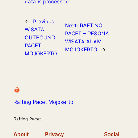
data is processed.
←
Previous:
Next:
RAFTING
WISATA
PACET – PESONA
OUTBOUND
WISATA ALAM
PACET
MOJOKERTO
→
MOJOKERTO
Rafting Pacet Mojokerto
Rafting Pacet
About
Privacy
Social