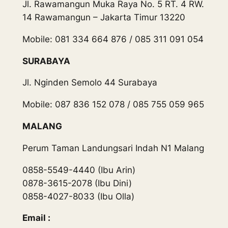
Jl. Rawamangun Muka Raya No. 5 RT. 4 RW.
14 Rawamangun – Jakarta Timur 13220
Mobile: 081 334 664 876 / 085 311 091 054
SURABAYA
Jl. Nginden Semolo 44 Surabaya
Mobile: 087 836 152 078 / 085 755 059 965
MALANG
Perum Taman Landungsari Indah N1 Malang
0858-5549-4440 (Ibu Arin)
0878-3615-2078 (Ibu Dini)
0858-4027-8033 (Ibu Olla)
Email :