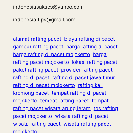
indonesiasukses@yahoo.com
indonesia.tips@gmail.com
alamat rafting pacet
biaya rafting di pacet
gambar rafting pacet
harga rafting di pacet
harga rafting di pacet mojokerto
harga
rafting pacet mojokerto
lokasi rafting pacet
paket rafting pacet
provider rafting pacet
rafting di pacet
rafting di pacet jawa timur
rafting di pacet mojokerto
rafting kali
kromong pacet
tempat rafting di pacet
mojokerto
tempat rafting pacet
tempat
rafting pacet wisata arung jeram
tos rafting
pacet mojokerto
wisata rafting di pacet
wisata rafting pacet
wisata rafting pacet
mojokerto