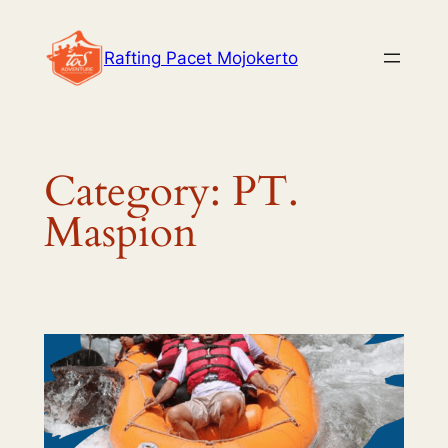
Skip
to
Rafting Pacet Mojokerto
content
Category:
PT.
Maspion