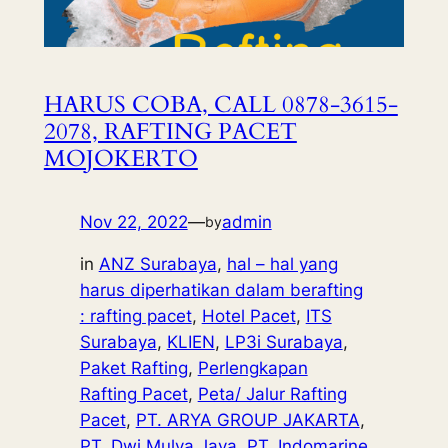
HARUS COBA, CALL 0878-3615-
2078, RAFTING PACET
MOJOKERTO
Nov 22, 2022
—
admin
by
in
ANZ Surabaya
, 
hal – hal yang
harus diperhatikan dalam berafting
: rafting pacet
, 
Hotel Pacet
, 
ITS
Surabaya
, 
KLIEN
, 
LP3i Surabaya
, 
Paket Rafting
, 
Perlengkapan
Rafting Pacet
, 
Peta/ Jalur Rafting
Pacet
, 
PT. ARYA GROUP JAKARTA
, 
PT. Dwi Mulya Jaya
, 
PT. Indomarine