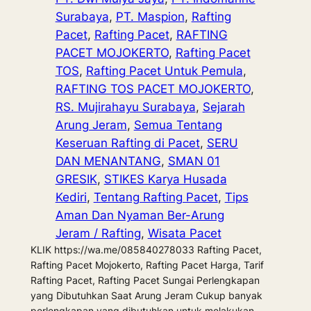
Surabaya
, 
PT. Maspion
, 
Rafting
Pacet
, 
Rafting Pacet
, 
RAFTING
PACET MOJOKERTO
, 
Rafting Pacet
TOS
, 
Rafting Pacet Untuk Pemula
, 
RAFTING TOS PACET MOJOKERTO
, 
RS. Mujirahayu Surabaya
, 
Sejarah
Arung Jeram
, 
Semua Tentang
Keseruan Rafting di Pacet
, 
SERU
DAN MENANTANG
, 
SMAN 01
GRESIK
, 
STIKES Karya Husada
Kediri
, 
Tentang Rafting Pacet
, 
Tips
Aman Dan Nyaman Ber-Arung
Jeram / Rafting
, 
Wisata Pacet
KLIK https://wa.me/085840278033 Rafting Pacet,
Rafting Pacet Mojokerto, Rafting Pacet Harga, Tarif
Rafting Pacet, Rafting Pacet Sungai Perlengkapan
yang Dibutuhkan Saat Arung Jeram Cukup banyak
perlengkapan yang dibutuhkan untuk melakukan