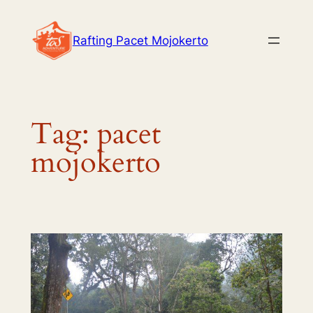
Skip
to
Rafting Pacet Mojokerto
content
Tag:
pacet
mojokerto