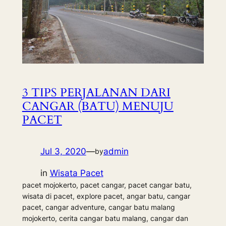
3 TIPS PERJALANAN DARI
CANGAR (BATU) MENUJU
PACET
Jul 3, 2020
—
admin
by
in
Wisata Pacet
pacet mojokerto, pacet cangar, pacet cangar batu,
wisata di pacet, explore pacet, angar batu, cangar
pacet, cangar adventure, cangar batu malang
mojokerto, cerita cangar batu malang, cangar dan