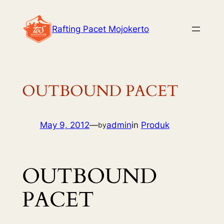
Skip
to
Rafting Pacet Mojokerto
content
OUTBOUND PACET
May 9, 2012
—
admin
in
Produk
by
OUTBOUND
PACET