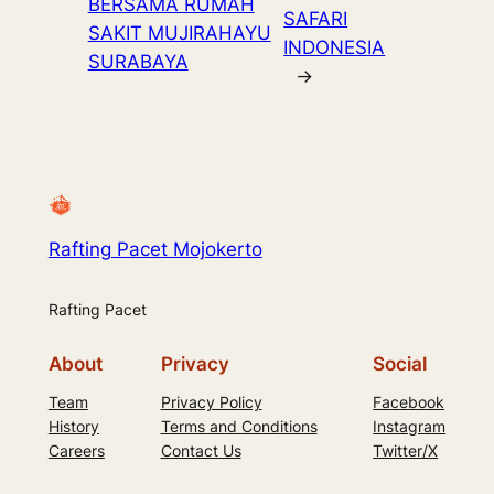
BERSAMA RUMAH
SAFARI
SAKIT MUJIRAHAYU
INDONESIA
SURABAYA
→
Rafting Pacet Mojokerto
Rafting Pacet
About
Privacy
Social
Team
Privacy Policy
Facebook
History
Terms and Conditions
Instagram
Careers
Contact Us
Twitter/X