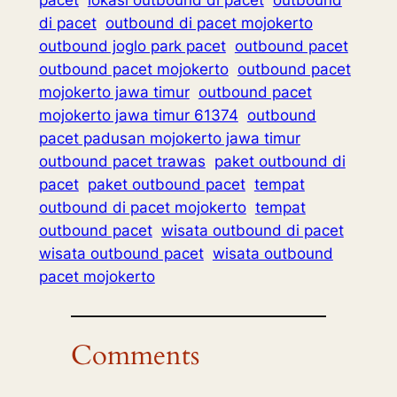
di pacet
outbound di pacet mojokerto
outbound joglo park pacet
outbound pacet
outbound pacet mojokerto
outbound pacet
mojokerto jawa timur
outbound pacet
mojokerto jawa timur 61374
outbound
pacet padusan mojokerto jawa timur
outbound pacet trawas
paket outbound di
pacet
paket outbound pacet
tempat
outbound di pacet mojokerto
tempat
outbound pacet
wisata outbound di pacet
wisata outbound pacet
wisata outbound
pacet mojokerto
Comments