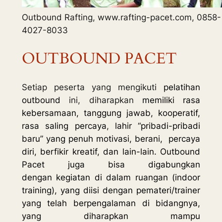
Outbound Rafting, www.rafting-pacet.com, 0858-
4027-8033
OUTBOUND PACET
Setiap peserta yang mengikuti
pelatihan
outbound
ini, diharapkan
memiliki rasa
kebersamaan, tanggung jawab, kooperatif,
rasa saling percaya
,
lahir “pribadi-pribadi
baru” yang penuh motivasi, berani, percaya
diri, berfikir kreatif, dan lain-lain. Outbound
Pacet juga bisa digabungkan
dengan kegiatan di dalam ruangan (indoor
training), yang diisi dengan pemateri/trainer
yang telah berpengalaman di bidangnya,
yang diharapkan mampu