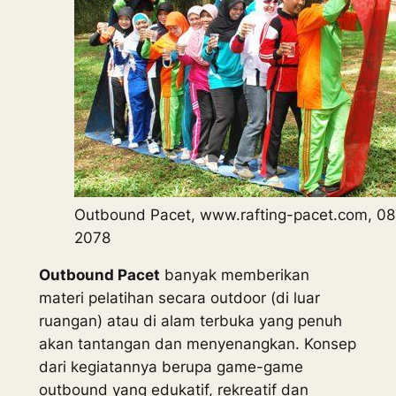
Outbound Pacet, www.rafting-pacet.com, 0
2078
Outbound Pacet
banyak memberikan
materi pelatihan secara outdoor (di luar
ruangan) atau di alam terbuka yang penuh
akan tantangan dan menyenangkan. Konsep
dari kegiatannya berupa game-game
outbound yang edukatif, rekreatif dan