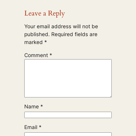
Leave a Reply
Your email address will not be
published.
Required fields are
marked
*
Comment
*
Name
*
Email
*