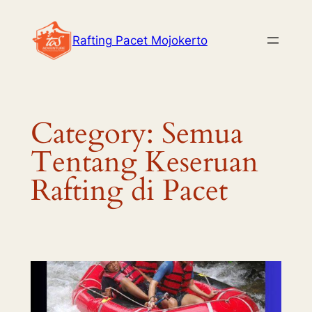
Skip
to
Rafting Pacet Mojokerto
content
Category:
Semua
Tentang Keseruan
Rafting di Pacet