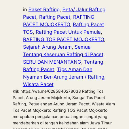
in
Paket Rafting
, 
Peta/ Jalur Rafting
Pacet
, 
Rafting Pacet
, 
RAFTING
PACET MOJOKERTO
, 
Rafting Pacet
TOS
, 
Rafting Pacet Untuk Pemula
, 
RAFTING TOS PACET MOJOKERTO
, 
Sejarah Arung Jeram
, 
Semua
Tentang Keseruan Rafting di Pacet
, 
SERU DAN MENANTANG
, 
Tentang
Rafting Pacet
, 
Tips Aman Dan
Nyaman Ber-Arung Jeram / Rafting
, 
Wisata Pacet
Klik https://wa,me/6285840278033 Rafting Tos
Pacet, Arung Jeram Mojokerto, Sungai Tos Pacet
Rafting, Petualangan Arung Jeram Pacet, Wisata Alam
Tos Pacet Mojokerto Rafting TOS Pacet Mojokerto
merupakan pengalaman petualangan sungai yang
mendebarkan di tengah keindahan alam Jawa Timur.