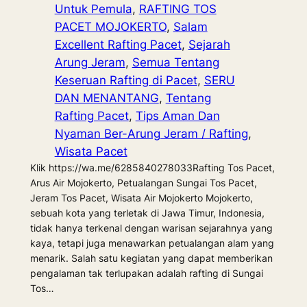
Untuk Pemula
, 
RAFTING TOS
PACET MOJOKERTO
, 
Salam
Excellent Rafting Pacet
, 
Sejarah
Arung Jeram
, 
Semua Tentang
Keseruan Rafting di Pacet
, 
SERU
DAN MENANTANG
, 
Tentang
Rafting Pacet
, 
Tips Aman Dan
Nyaman Ber-Arung Jeram / Rafting
, 
Wisata Pacet
Klik https://wa.me/6285840278033Rafting Tos Pacet,
Arus Air Mojokerto, Petualangan Sungai Tos Pacet,
Jeram Tos Pacet, Wisata Air Mojokerto Mojokerto,
sebuah kota yang terletak di Jawa Timur, Indonesia,
tidak hanya terkenal dengan warisan sejarahnya yang
kaya, tetapi juga menawarkan petualangan alam yang
menarik. Salah satu kegiatan yang dapat memberikan
pengalaman tak terlupakan adalah rafting di Sungai
Tos…