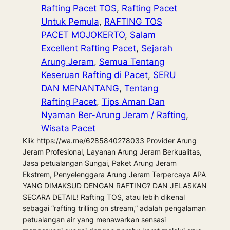
Rafting Pacet TOS
, 
Rafting Pacet
Untuk Pemula
, 
RAFTING TOS
PACET MOJOKERTO
, 
Salam
Excellent Rafting Pacet
, 
Sejarah
Arung Jeram
, 
Semua Tentang
Keseruan Rafting di Pacet
, 
SERU
DAN MENANTANG
, 
Tentang
Rafting Pacet
, 
Tips Aman Dan
Nyaman Ber-Arung Jeram / Rafting
, 
Wisata Pacet
Klik https://wa.me/6285840278033 Provider Arung
Jeram Profesional, Layanan Arung Jeram Berkualitas,
Jasa petualangan Sungai, Paket Arung Jeram
Ekstrem, Penyelenggara Arung Jeram Terpercaya APA
YANG DIMAKSUD DENGAN RAFTING? DAN JELASKAN
SECARA DETAIL! Rafting TOS, atau lebih dikenal
sebagai “rafting trilling on stream,” adalah pengalaman
petualangan air yang menawarkan sensasi